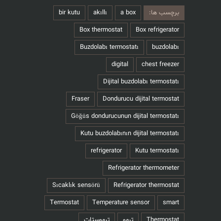
برچسب ها:
a box
akıllı
bir kutu
Box thermostat
Box refrigerator
Buzdolabı termostatı
buzdolabı
digital
chest freezer
Dijital buzdolabı termostatı
Fraser
Dondurucu dijital termostat
Göğüs dondurucunun dijital termostatı
Kutu buzdolabının dijital termostatı
refrigerator
Kutu termostatı
Refrigerator thermometer
Sıcaklık sensörü
Refrigerator thermostat
Termostat
Temperature sensor
smart
Thermostat
ترمو
ترموستات