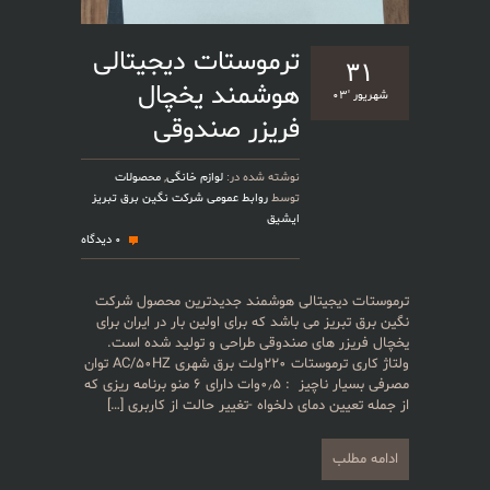
ترموستات دیجیتالی
۳۱
هوشمند یخچال
شهریور '۰۳
فریزر صندوقی
نوشته شده در:
لوازم خانگی
,
محصولات
توسط
روابط عمومی شرکت نگین برق تبریز
ایشیق
0 دیدگاه
ترموستات دیجیتالی هوشمند جدیدترین محصول شرکت
نگین برق تبریز می باشد که برای اولین بار در ایران برای
یخچال فریزر های صندوقی طراحی و تولید شده است.
ولتاژ کاری ترموستات ۲۲۰ولت برق شهری AC/50HZ توان
مصرفی بسیار ناچیز : ۰٫۵وات دارای ۶ منو برنامه ریزی که
از جمله تعیین دمای دلخواه -تغییر حالت از کاربری
[…]
ادامه مطلب