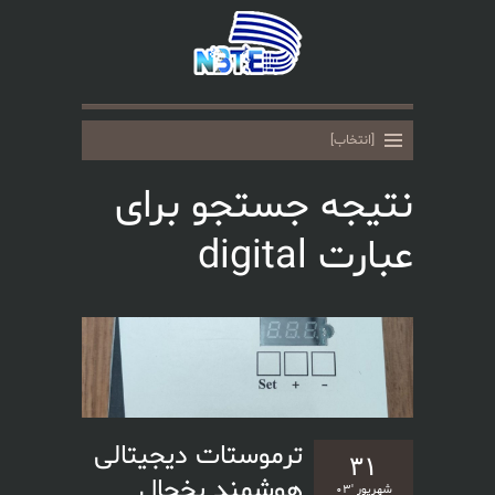
نتیجه جستجو برای
عبارت digital
ترموستات دیجیتالی
۳۱
هوشمند یخچال
شهریور '۰۳