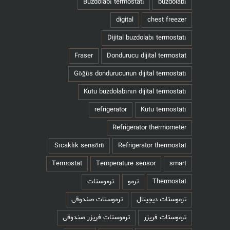
Buzdolabı termostatı
buzdolabı
digital
chest freezer
Dijital buzdolabı termostatı
Fraser
Dondurucu dijital termostat
Göğüs dondurucunun dijital termostatı
Kutu buzdolabının dijital termostatı
refrigerator
Kutu termostatı
Refrigerator thermometer
Sıcaklık sensörü
Refrigerator thermostat
Termostat
Temperature sensor
smart
Thermostat
ترمو
ترموستات
ترموستات دیجیتال
ترموستات صندوقی
ترموستات فریزر
ترموستات فریزر صندوقی