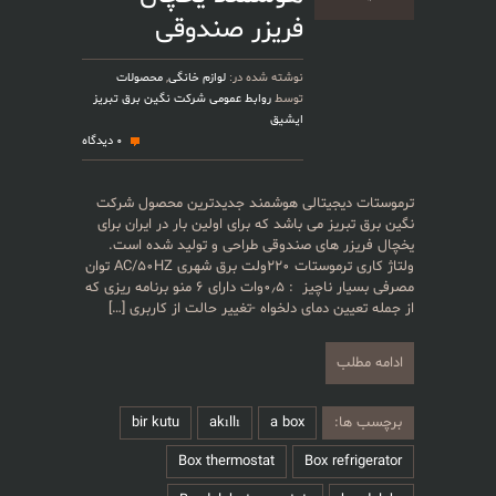
فریزر صندوقی
نوشته شده در:
لوازم خانگی
,
محصولات
توسط
روابط عمومی شرکت نگین برق تبریز
ایشیق
0 دیدگاه
ترموستات دیجیتالی هوشمند جدیدترین محصول شرکت
نگین برق تبریز می باشد که برای اولین بار در ایران برای
یخچال فریزر های صندوقی طراحی و تولید شده است.
ولتاژ کاری ترموستات ۲۲۰ولت برق شهری AC/50HZ توان
مصرفی بسیار ناچیز : ۰٫۵وات دارای ۶ منو برنامه ریزی که
از جمله تعیین دمای دلخواه -تغییر حالت از کاربری
[…]
ادامه مطلب
برچسب ها:
a box
akıllı
bir kutu
Box thermostat
Box refrigerator