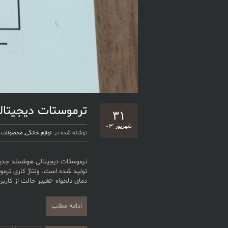
ترموستات دیجیتال
۳۱
شهریور '۰۳
نوشته شده در:
لوازم خانگی
,
محصولات
ترموستات دیجیتالی هوشمند جدیدت
دمای دلخواه -تغییر حالت از کاربر
ادامه مطلب