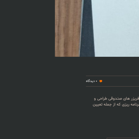
0 دیدگاه
فریزر های صندوقی طراحی و
کاری ترموستات ۲۲۰ولت برق شهری AC/50HZ توان مصرفی بسیار ناچیز : ۰٫۵وات دارای ۶ منو برنامه ریزی که از جمله تعیین