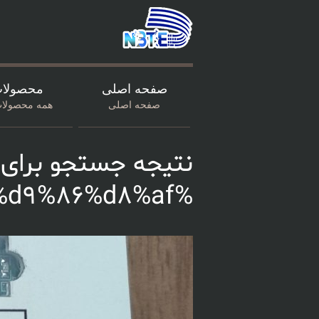
صفحه اصلی
محصولا
صفحه اصلی
همه محصولات
نتیجه جستجو برای 
%d9%87%d9%88%d8%b4%d9%85%d9%86%d8%af