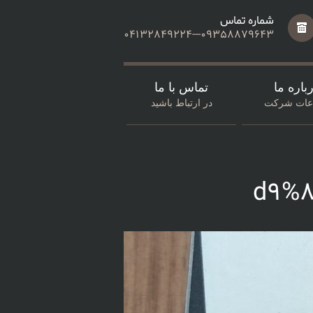
شماره تماس
04132849224---09358879643
باره ما
تماس با ما
اعات شرکت
در ارتباط باشید