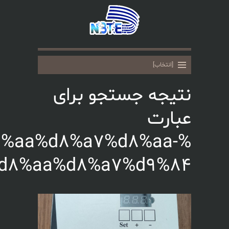
%d8%aa%d8%b1%d9%85%d
%d8%af%db%8c%