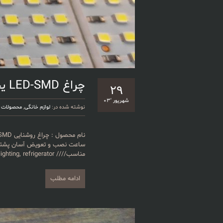
چراغ LED-SMD یخچال فریزر
۲۹
شهریور '۰۳
نوشته شده در:
لوازم خانگی
,
محصولات
ساعت نصب و تعویض آسان پشتیبا
مناسب//// Product name: LED-SMD lighting, refrigerator
ادامه مطلب