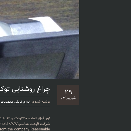
چراغ روشنایی توکار۲۲۰ولت و ۱۲و
۲۹
شهریور '۰۳
نوشته شده در:
لوازم خانگی
,
محصولات
شرکت ق
t from the company Reasonable