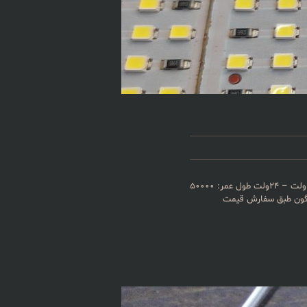
نام محصول : چراغ روشنایی LED-SMDیخچال فریزر ۲۲فوت -۹فوت -عرض ۷۰- دوقلو-ساید ولتاژ: ۲۲۰ولت -۱۲ولت – ۹ ولت – ۲۴ولت طول عمر: ۵۰۰۰۰
ناگون طبق سفارش قیمت