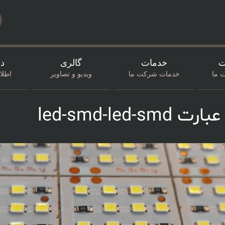
ت
خدمات
گالری
در
 ما
خدمات شرکت ما
ویدیو و تصاویر
اطل
led-smd-le