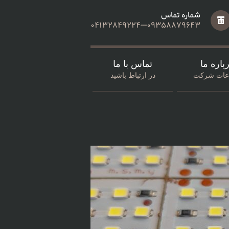
شماره تماس
04132849224---09358879643
باره ما
تماس با ما
اعات شرکت
در ارتباط باشید