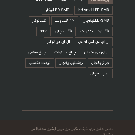
led-smd
LED-SMDتوکار
LED220ولت
LEDتوکار
LEDیخچال
smd
اس ام دی
ال ای دی توکار
یخچال
چراغ 220ولت
چراغ سقفی
ل
روشنایی یخچال
قیمت مناسب
ل
رای شرکت نگین برق تبریز ایشیق محفوظ می