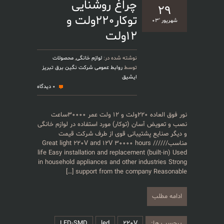
چراغ روشنایی
توکار۲۲۰ولت و
۱۲ولت
نوشته شده در:
لوازم خانگی
,
محصولات
توسط
روابط عمومی شرکت نگین برق تبریز
ایشیق
0 دیدگاه
نور فوق العاده ۲۲۰ولت و ۱۲ ولت عمر ۳۰۰۰۰ساعت
آسان (توکار) مورد استفاده در لوازم خانگی
ع پشتیبانی قوی از طرف شرکت قیمت
مناسب////// Great light ۲۲۰V and 12V ۳۰۰۰۰ hours
life Easy installation and replacement (bu
in household appliances and other indust
[…]
support from the company
ب
:
220V
led
LED-SMD