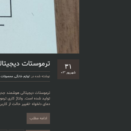
ترموستات دیجیتال
۳۱
شهریور '۰۳
نوشته شده در:
لوازم خانگی
,
محصولات
ترموستات دیجیتالی هوشمند جدیدت
دمای دلخواه -تغییر حالت از کاربر
ادامه مطلب