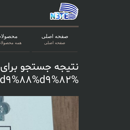
صفحه اصلی
محصولا
صفحه اصلی
همه محصولات
نتیجه جستجو برای 
%d8%b5%d9%86%d8%af%d9%88%d9%82