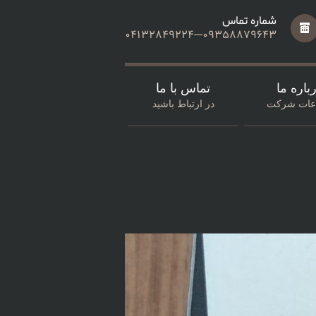
شماره تماس
04132849224---09358879643
باره ما
تماس با ما
اعات شرکت
در ارتباط باشید