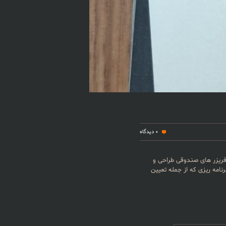
0 دیدگاه
فریزر های صندوقی طراحی و
کاری ترموستات ۲۲۰ولت برق شهری AC/50HZ توان مصرفی بسیار ناچیز : ۰٫۵وات دارای ۶ منو برنامه ریزی که از جمله تعیین